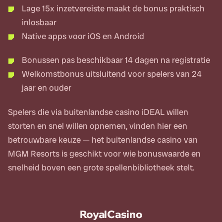
Lage 15x inzetvereiste maakt de bonus praktisch
inlosbaar
Native apps voor iOS en Android
Bonussen pas beschikbaar 14 dagen na registratie
Welkomstbonus uitsluitend voor spelers van 24
jaar en ouder
Spelers die via buitenlandse casino iDEAL willen
storten en snel willen opnemen, vinden hier een
betrouwbare keuze — het buitenlandse casino van
MGM Resorts is geschikt voor wie bonuswaarde en
snelheid boven een grote spellenbibliotheek stelt.
RoyalCasino