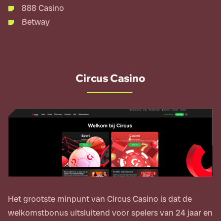
888 Casino
Betway
Circus Casino
Het grootste minpunt van Circus Casino is dat de
welkomstbonus uitsluitend voor spelers van 24 jaar en