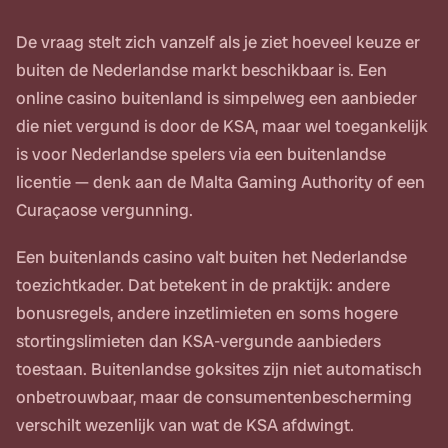
De vraag stelt zich vanzelf als je ziet hoeveel keuze er
buiten de Nederlandse markt beschikbaar is. Een
online casino buitenland is simpelweg een aanbieder
die niet vergund is door de KSA, maar wel toegankelijk
is voor Nederlandse spelers via een buitenlandse
licentie — denk aan de Malta Gaming Authority of een
Curaçaose vergunning.
Een buitenlands casino valt buiten het Nederlandse
toezichtkader. Dat betekent in de praktijk: andere
bonusregels, andere inzetlimieten en soms hogere
stortingslimieten dan KSA-vergunde aanbieders
toestaan. Buitenlandse goksites zijn niet automatisch
onbetrouwbaar, maar de consumentenbescherming
verschilt wezenlijk van wat de KSA afdwingt.