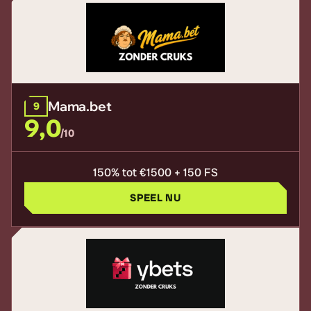
Mama.bet
9
9,0
/10
150% tot €1500 + 150 FS
SPEEL NU