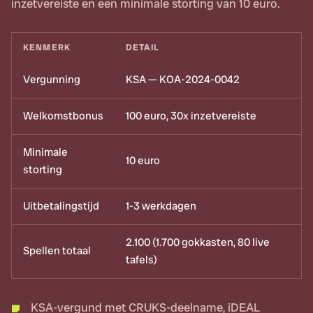
inzetvereiste en een minimale storting van 10 euro.
KENMERK
DETAIL
Vergunning
KSA — KOA-2024-0042
Welkomstbonus
100 euro, 30x inzetvereiste
Minimale
10 euro
storting
Uitbetalingstijd
1-3 werkdagen
2.100 (1.700 gokkasten, 80 live
Spellen totaal
tafels)
KSA-vergund met CRUKS-deelname, iDEAL