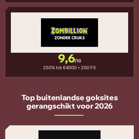
9,6
/10
250% tot €4000 + 200 FS
Top buitenlandse goksites
gerangschikt voor 2026