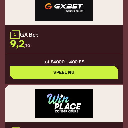
GX Bet
1
9,2
/10
tot €4000 + 400 FS
SPEEL NU