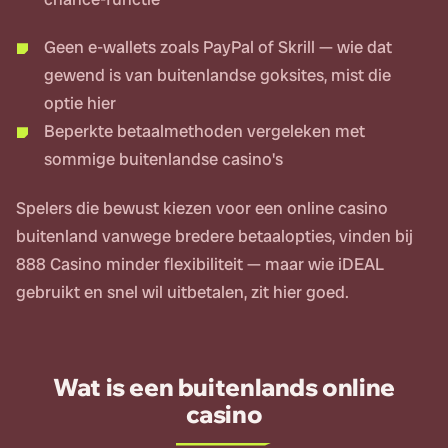
Geen e-wallets zoals PayPal of Skrill — wie dat
gewend is van buitenlandse goksites, mist die
optie hier
Beperkte betaalmethoden vergeleken met
sommige buitenlandse casino's
Spelers die bewust kiezen voor een online casino
buitenland vanwege bredere betaalopties, vinden bij
888 Casino minder flexibiliteit — maar wie iDEAL
gebruikt en snel wil uitbetalen, zit hier goed.
Wat is een buitenlands online
casino