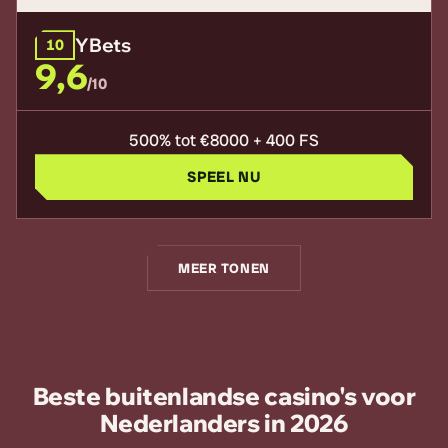
YBets
10
9,6
/10
500% tot €8000 + 400 FS
SPEEL NU
MEER TONEN
Beste buitenlandse casino's voor
Nederlanders in 2026