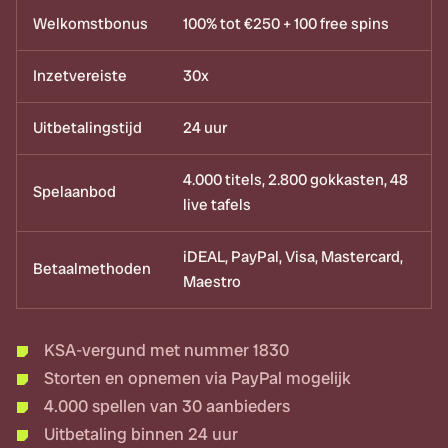
Welkomstbonus
100% tot €250 + 100 free spins
Inzetvereiste
30x
Uitbetalingstijd
24 uur
4.000 titels, 2.800 gokkasten, 48
Spelaanbod
live tafels
iDEAL, PayPal, Visa, Mastercard,
Betaalmethoden
Maestro
KSA-vergund met nummer 1830
Storten en opnemen via PayPal mogelijk
4.000 spellen van 30 aanbieders
Uitbetaling binnen 24 uur