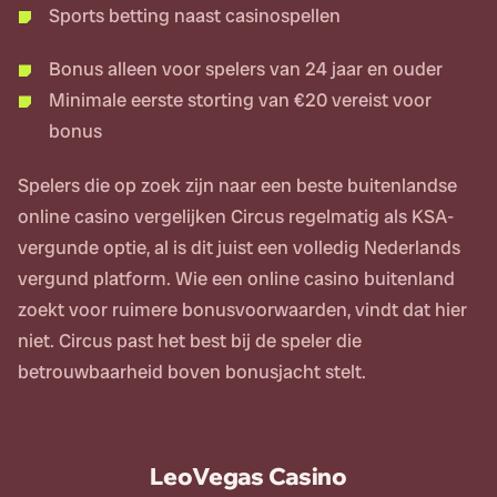
Sports betting naast casinospellen
Bonus alleen voor spelers van 24 jaar en ouder
Minimale eerste storting van €20 vereist voor
bonus
Spelers die op zoek zijn naar een beste buitenlandse
online casino vergelijken Circus regelmatig als KSA-
vergunde optie, al is dit juist een volledig Nederlands
vergund platform. Wie een online casino buitenland
zoekt voor ruimere bonusvoorwaarden, vindt dat hier
niet. Circus past het best bij de speler die
betrouwbaarheid boven bonusjacht stelt.
LeoVegas Casino